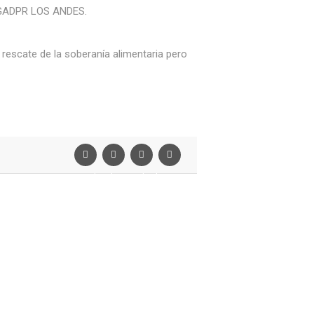
l GADPR LOS ANDES.
 rescate de la soberanía alimentaria pero
Facebook
Twiter
Linkedin
Pinterest