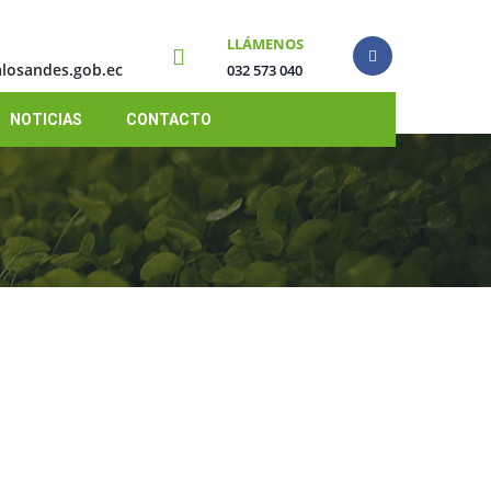
LLÁMENOS
losandes.gob.ec
032 573 040
NOTICIAS
CONTACTO