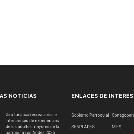
AS NOTICIAS
ENLACES DE INTERÉS
Gira turística recreacional e
Gobierno Parroquial
Conagopar
intercambio de experiencias
de los adultos mayores de la
SENPLADES
MIES
parroquia Los Andes 2025