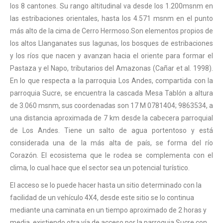
los 8 cantones. Su rango altitudinal va desde los 1.200msnm en
las estribaciones orientales, hasta los 4.571 msnm en el punto
más alto de la cima de Cerro Hermoso.Son elementos propios de
los altos Llanganates sus lagunas, los bosques de estribaciones
y los ríos que nacen y avanzan hacia el oriente para formar el
Pastaza y el Napo, tributarios del Amazonas (Cañar et al. 1998).
En lo que respecta a la parroquia Los Andes, compartida con la
parroquia Sucre, se encuentra la cascada Mesa Tablón a altura
de 3.060 msnm, sus coordenadas son 17 M 0781404; 9863534, a
una distancia aproximada de 7 km desde la cabecera parroquial
de Los Andes. Tiene un salto de agua portentoso y está
considerada una de la más alta de país, se forma del río
Corazón. El ecosistema que le rodea se complementa con el
clima, lo cual hace que el sector sea un potencial turístico.
El acceso se lo puede hacer hasta un sitio determinado con la
facilidad de un vehículo 4X4, desde este sitio se lo continua
mediante una caminata en un tiempo aproximado de 2 horas y
media, existiendo otra vía de acceso por la parroquia Sucre con