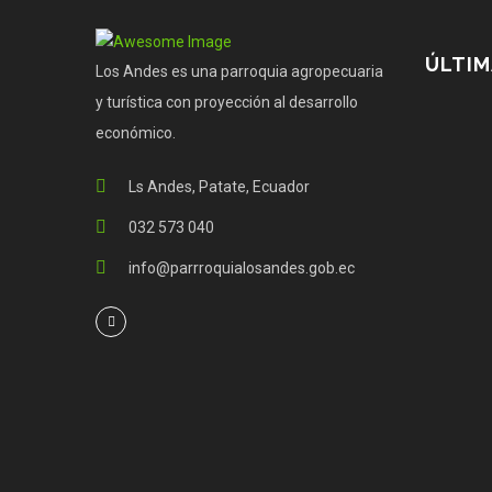
ÚLTIM
Los Andes es una parroquia agropecuaria
y turística con proyección al desarrollo
económico.
Ls Andes, Patate, Ecuador
032 573 040
info@parrroquialosandes.gob.ec