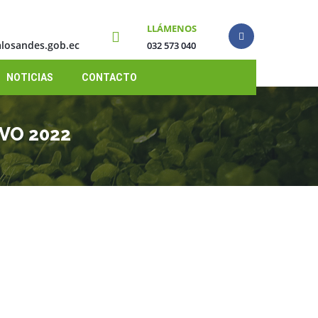
LLÁMENOS
losandes.gob.ec
032 573 040
NOTICIAS
CONTACTO
VO 2022