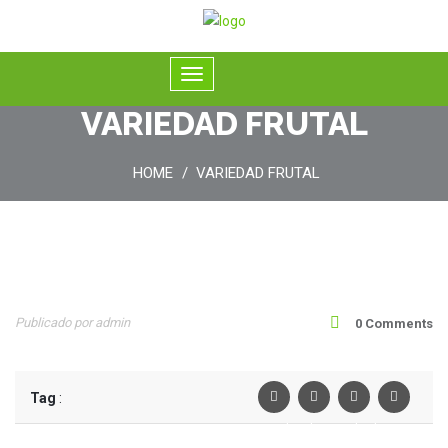
VARIEDAD FRUTAL
HOME
VARIEDAD FRUTAL
08
Publicado por admin
0 Comments
Oct
Tag
:
Facebook
Twiter
Linkedin
Pinterest