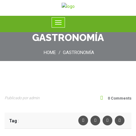
GASTRONOMÍA
HOME
GASTRONOMÍA
08
Publicado por admin
0 Comments
Oct
Tag
:
Facebook
Twiter
Linkedin
Pinterest