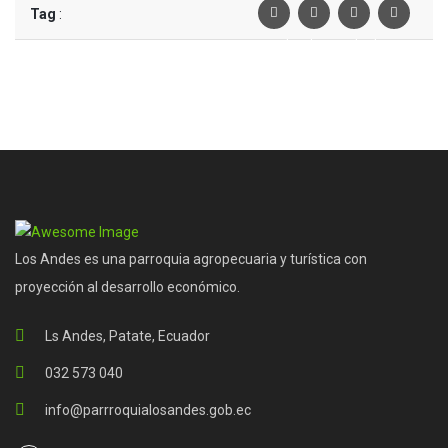
Tag
:
Facebook
Twiter
Linkedin
Pinterest
Los Andes es una parroquia agropecuaria y turística con
proyección al desarrollo económico.
Ls Andes, Patate, Ecuador
032 573 040
info@parrroquialosandes.gob.ec