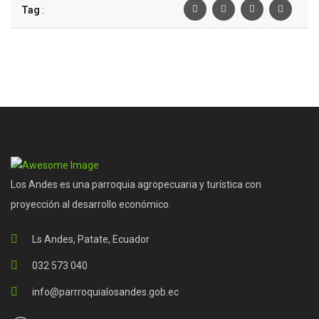
Tag
:
Facebook
Twiter
Linkedin
Pinterest
Los Andes es una parroquia agropecuaria y turística con
proyección al desarrollo económico.
Ls Andes, Patate, Ecuador
032 573 040
info@parrroquialosandes.gob.ec