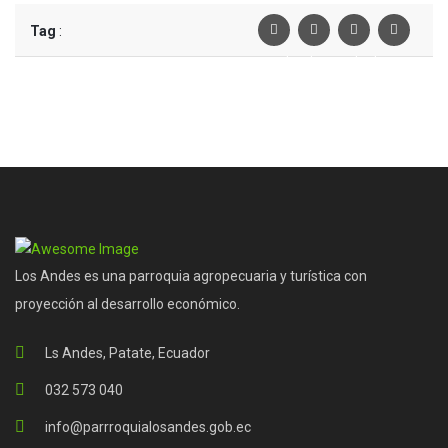
Tag
:
Facebook
Twiter
Linkedin
Pinterest
Los Andes es una parroquia agropecuaria y turística con
proyección al desarrollo económico.
Ls Andes, Patate, Ecuador
032 573 040
info@parrroquialosandes.gob.ec