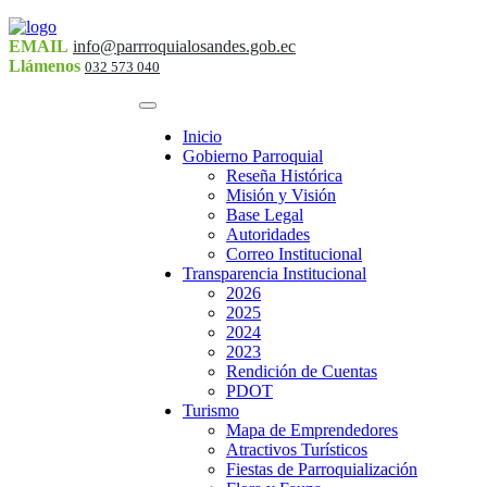
EMAIL
info@parrroquialosandes.gob.ec
Llámenos
032 573 040
Inicio
Gobierno Parroquial
Reseña Histórica
Misión y Visión
Base Legal
Autoridades
Correo Institucional
Transparencia Institucional
2026
2025
2024
2023
Rendición de Cuentas
PDOT
Turismo
Mapa de Emprendedores
Atractivos Turísticos
Fiestas de Parroquialización