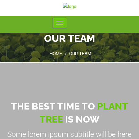
OUR TEAM
HOME
OUR TEAM
THE BEST TIME TO
PLANT
TREE
IS NOW
Some lorem ipsum subtitle will be here