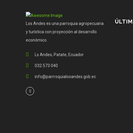
ÚLTIM
Los Andes es una parroquia agropecuaria
y turística con proyección al desarrollo
económico.
Ls Andes, Patate, Ecuador
032 573 040
info@parrroquialosandes.gob.ec