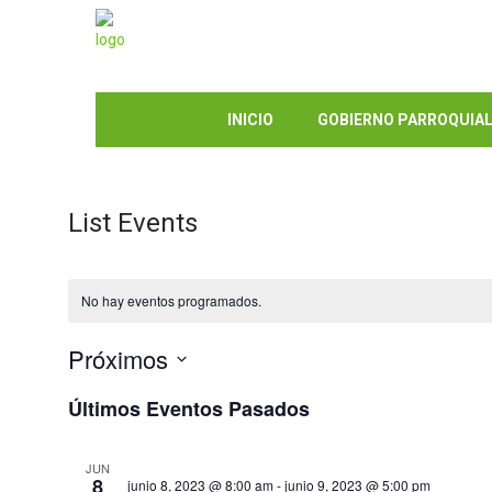
INICIO
GOBIERNO PARROQUIA
List Events
No hay eventos programados.
Próximos
Selecciona
Últimos Eventos Pasados
la
fecha.
JUN
8
junio 8, 2023 @ 8:00 am
-
junio 9, 2023 @ 5:00 pm