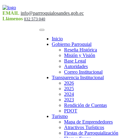
EMAIL
info@parrroquialosandes.gob.ec
Llámenos
032 573 040
Inicio
Gobierno Parroquial
Reseña Histórica
Misión y Visión
Base Legal
Autoridades
Correo Institucional
Transparencia Institucional
2026
2025
2024
2023
Rendición de Cuentas
PDOT
Turismo
Mapa de Emprendedores
Atractivos Turísticos
Fiestas de Parroquialización